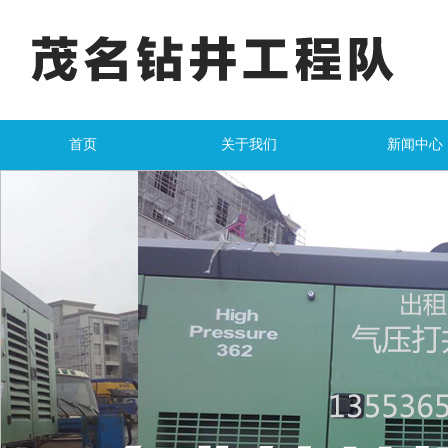
首页
关于我们
新闻中心